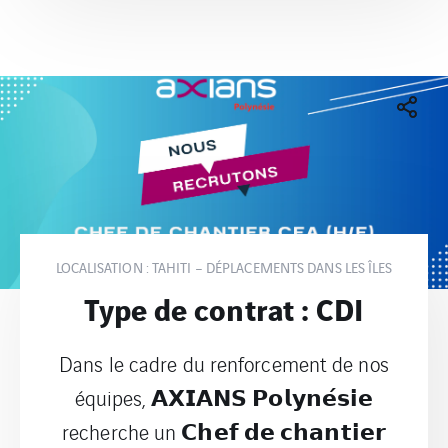
LOCALISATION : TAHITI – DÉPLACEMENTS DANS LES ÎLES
Type de contrat : CDI
Dans le cadre du renforcement de nos
équipes, 𝗔𝗫𝗜𝗔𝗡𝗦 𝗣𝗼𝗹𝘆𝗻𝗲́𝘀𝗶𝗲
recherche un 𝗖𝗵𝗲𝗳 𝗱𝗲 𝗰𝗵𝗮𝗻𝘁𝗶𝗲𝗿