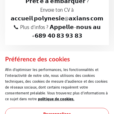
𝗣𝗿𝗲̂𝘁·𝗲 𝗮̀ 𝗲𝗺𝗯𝗮𝗿𝗾𝘂𝗲𝗿 ?
Envoie ton CV à
𝗮𝗰𝗰𝘂𝗲𝗶𝗹.𝗽𝗼𝗹𝘆𝗻𝗲𝘀𝗶𝗲@𝗮𝘅𝗶𝗮𝗻𝘀.𝗰𝗼𝗺
📞 Plus d’infos ? 𝗔𝗽𝗽𝗲𝗹𝗹𝗲-𝗻𝗼𝘂𝘀 𝗮𝘂
+𝟲𝟴𝟵 𝟰𝟬 𝟴𝟯 𝟵𝟯 𝟴𝟯
Préférence des cookies
Afin d’optimiser les performances, les fonctionnalités et
l’interactivité de notre site, nous utilisons des cookies
techniques, des cookies de mesure d’audience et des cookies
de réseaux sociaux, dont certains requièrent votre
consentement préalable. Vous trouverez plus d’informations à
politique de cookies.
ce sujet dans notre
Personnaliser