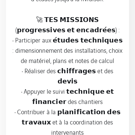
🚀 𝗧𝗘𝗦 𝗠𝗜𝗦𝗦𝗜𝗢𝗡𝗦
(𝗽𝗿𝗼𝗴𝗿𝗲𝘀𝘀𝗶𝘃𝗲𝘀 𝗲𝘁 𝗲𝗻𝗰𝗮𝗱𝗿𝗲́𝗲𝘀) :
• Participer aux 𝗲́𝘁𝘂𝗱𝗲𝘀 𝘁𝗲𝗰𝗵𝗻𝗶𝗾𝘂𝗲𝘀
: dimensionnement des installations, choix
de matériel, plans et notes de calcul
• Réaliser des 𝗰𝗵𝗶𝗳𝗳𝗿𝗮𝗴𝗲𝘀 et des
𝗱𝗲𝘃𝗶𝘀
• Appuyer le suivi 𝘁𝗲𝗰𝗵𝗻𝗶𝗾𝘂𝗲 𝗲𝘁
𝗳𝗶𝗻𝗮𝗻𝗰𝗶𝗲𝗿 des chantiers
• Contribuer à la 𝗽𝗹𝗮𝗻𝗶𝗳𝗶𝗰𝗮𝘁𝗶𝗼𝗻 𝗱𝗲𝘀
𝘁𝗿𝗮𝘃𝗮𝘂𝘅 et à la coordination des
intervenants