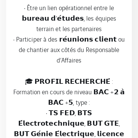
• Être un lien opérationnel entre le
𝗯𝘂𝗿𝗲𝗮𝘂 𝗱’𝗲́𝘁𝘂𝗱𝗲𝘀, les équipes
terrain et les partenaires
• Participer à des 𝗿𝗲́𝘂𝗻𝗶𝗼𝗻𝘀 𝗰𝗹𝗶𝗲𝗻𝘁 ou
de chantier aux côtés du Responsable
d’Affaires
🎓 𝗣𝗥𝗢𝗙𝗜𝗟 𝗥𝗘𝗖𝗛𝗘𝗥𝗖𝗛𝗘́ :
Formation en cours de niveau 𝗕𝗔𝗖 +𝟮 𝗮̀
𝗕𝗔𝗖 +𝟱, type :
• 𝗧𝗦 𝗙𝗘𝗗, 𝗕𝗧𝗦
𝗘́𝗹𝗲𝗰𝘁𝗿𝗼𝘁𝗲𝗰𝗵𝗻𝗶𝗾𝘂𝗲, 𝗕𝗨𝗧 𝗚𝗧𝗘,
𝗕𝗨𝗧 𝗚𝗲́𝗻𝗶𝗲 𝗘́𝗹𝗲𝗰𝘁𝗿𝗶𝗾𝘂𝗲, 𝗹𝗶𝗰𝗲𝗻𝗰𝗲