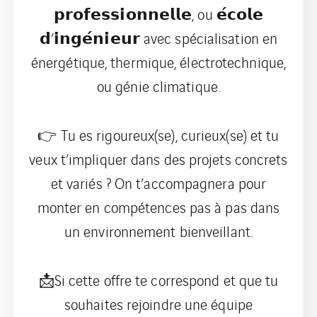
𝗽𝗿𝗼𝗳𝗲𝘀𝘀𝗶𝗼𝗻𝗻𝗲𝗹𝗹𝗲, ou 𝗲́𝗰𝗼𝗹𝗲
𝗱’𝗶𝗻𝗴𝗲́𝗻𝗶𝗲𝘂𝗿 avec spécialisation en
énergétique, thermique, électrotechnique,
ou génie climatique.
👉 Tu es rigoureux(se), curieux(se) et tu
veux t’impliquer dans des projets concrets
et variés ? On t’accompagnera pour
monter en compétences pas à pas dans
un environnement bienveillant.
📩Si cette offre te correspond et que tu
souhaites rejoindre une équipe