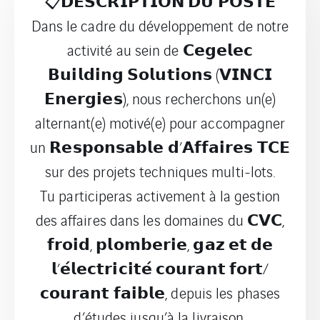
📋𝗗𝗘𝗦𝗖𝗥𝗜𝗣𝗧𝗜𝗢𝗡 𝗗𝗨 𝗣𝗢𝗦𝗧𝗘
Dans le cadre du développement de notre
activité au sein de 𝗖𝗲𝗴𝗲𝗹𝗲𝗰
𝗕𝘂𝗶𝗹𝗱𝗶𝗻𝗴 𝗦𝗼𝗹𝘂𝘁𝗶𝗼𝗻𝘀 (𝗩𝗜𝗡𝗖𝗜
𝗘𝗻𝗲𝗿𝗴𝗶𝗲𝘀), nous recherchons un(e)
alternant(e) motivé(e) pour accompagner
un 𝗥𝗲𝘀𝗽𝗼𝗻𝘀𝗮𝗯𝗹𝗲 𝗱’𝗔𝗳𝗳𝗮𝗶𝗿𝗲𝘀 𝗧𝗖𝗘
sur des projets techniques multi-lots.
Tu participeras activement à la gestion
des affaires dans les domaines du 𝗖𝗩𝗖,
𝗳𝗿𝗼𝗶𝗱, 𝗽𝗹𝗼𝗺𝗯𝗲𝗿𝗶𝗲, 𝗴𝗮𝘇 𝗲𝘁 𝗱𝗲
𝗹’𝗲́𝗹𝗲𝗰𝘁𝗿𝗶𝗰𝗶𝘁𝗲́ 𝗰𝗼𝘂𝗿𝗮𝗻𝘁 𝗳𝗼𝗿𝘁/
𝗰𝗼𝘂𝗿𝗮𝗻𝘁 𝗳𝗮𝗶𝗯𝗹𝗲, depuis les phases
d’études jusqu’à la livraison.